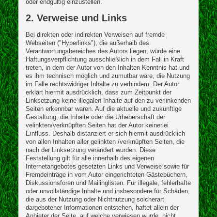
oder endgültig einzustellen.
2. Verweise und Links
Bei direkten oder indirekten Verweisen auf fremde
Webseiten ("Hyperlinks"), die außerhalb des
Verantwortungsbereiches des Autors liegen, würde eine
Haftungsverpflichtung ausschließlich in dem Fall in Kraft
treten, in dem der Autor von den Inhalten Kenntnis hat und
es ihm technisch möglich und zumutbar wäre, die Nutzung
im Falle rechtswidriger Inhalte zu verhindern. Der Autor
erklärt hiermit ausdrücklich, dass zum Zeitpunkt der
Linksetzung keine illegalen Inhalte auf den zu verlinkenden
Seiten erkennbar waren. Auf die aktuelle und zukünftige
Gestaltung, die Inhalte oder die Urheberschaft der
velinkten/verknüpften Seiten hat der Autor keinerlei
Einfluss. Deshalb distanziert er sich hiermit ausdrücklich
von allen Inhalten aller gelinkten /verknüpften Seiten, die
nach der Linksetzung verändert wurden. Diese
Feststellung gilt für alle innerhalb des eigenen
Internetangebotes gesetzten Links und Verweise sowie für
Fremdeinträge in vom Autor eingerichteten Gästebüchern,
Diskussionsforen und Mailinglisten. Für illegale, fehlerhafte
oder unvollständige Inhalte und insbesondere für Schäden,
die aus der Nutzung oder Nichtnutzung solcherart
dargebotener Informationen entstehen, haftet allein der
Anbieter der Seite, auf welche verwiesen wurde, nicht