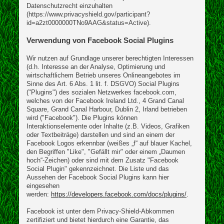
Datenschutzrecht einzuhalten
(https://www.privacyshield.gov/participant?
id=a2zt0000000TNo9AAG&status=Active).
Verwendung von Facebook Social Plugins
Wir nutzen auf Grundlage unserer berechtigten Interessen
(d.h. Interesse an der Analyse, Optimierung und
wirtschaftlichem Betrieb unseres Onlineangebotes im
Sinne des Art. 6 Abs. 1 lit. f. DSGVO) Social Plugins
("Plugins") des sozialen Netzwerkes facebook.com,
welches von der Facebook Ireland Ltd., 4 Grand Canal
Square, Grand Canal Harbour, Dublin 2, Irland betrieben
wird ("Facebook"). Die Plugins können
Interaktionselemente oder Inhalte (z.B. Videos, Grafiken
oder Textbeiträge) darstellen und sind an einem der
Facebook Logos erkennbar (weißes „f“ auf blauer Kachel,
den Begriffen "Like", "Gefällt mir" oder einem „Daumen
hoch“-Zeichen) oder sind mit dem Zusatz "Facebook
Social Plugin" gekennzeichnet. Die Liste und das
Aussehen der Facebook Social Plugins kann hier
eingesehen
werden:
https://developers.facebook.com/docs/plugins/
.
Facebook ist unter dem Privacy-Shield-Abkommen
zertifiziert und bietet hierdurch eine Garantie, das